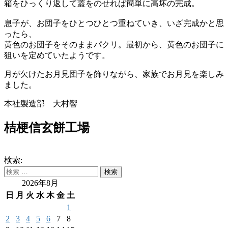
箱をひっくり返して蓋をのせれば簡単に高坏の完成。
息子が、お団子をひとつひとつ重ねていき、いざ完成かと思
ったら、
黄色のお団子をそのままパクリ。最初から、黄色のお団子に
狙いを定めていたようです。
月が欠けたお月見団子を飾りながら、家族でお月見を楽しみ
ました。
本社製造部 大村響
桔梗信玄餅工場
検索:
2026年8月
日
月
火
水
木
金
土
1
2
3
4
5
6
7
8