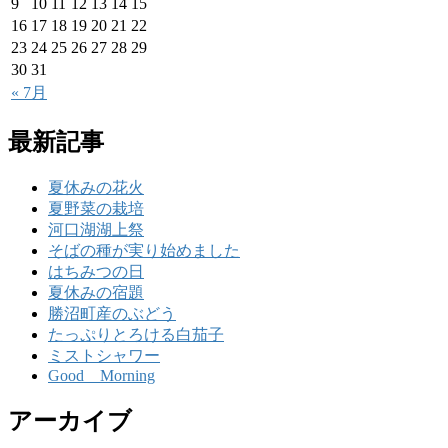
9
10
11
12
13
14
15
16
17
18
19
20
21
22
23
24
25
26
27
28
29
30
31
« 7月
最新記事
夏休みの花火
夏野菜の栽培
河口湖湖上祭
そばの種が実り始めました
はちみつの日
夏休みの宿題
勝沼町産のぶどう
たっぷりとろける白茄子
ミストシャワー
Good Morning
アーカイブ