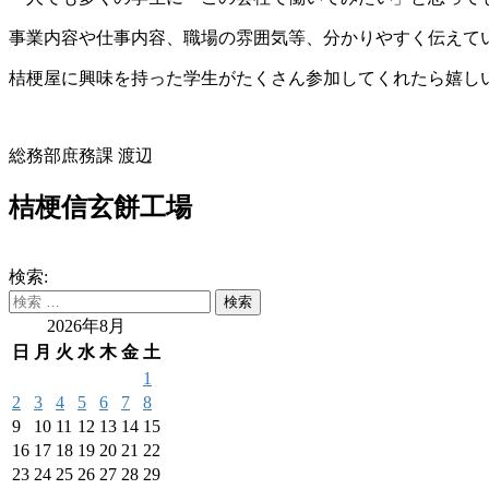
事業内容や仕事内容、職場の雰囲気等、分かりやすく伝えて
桔梗屋に興味を持った学生がたくさん参加してくれたら嬉し
総務部庶務課 渡辺
桔梗信玄餅工場
検索:
2026年8月
日
月
火
水
木
金
土
1
2
3
4
5
6
7
8
9
10
11
12
13
14
15
16
17
18
19
20
21
22
23
24
25
26
27
28
29