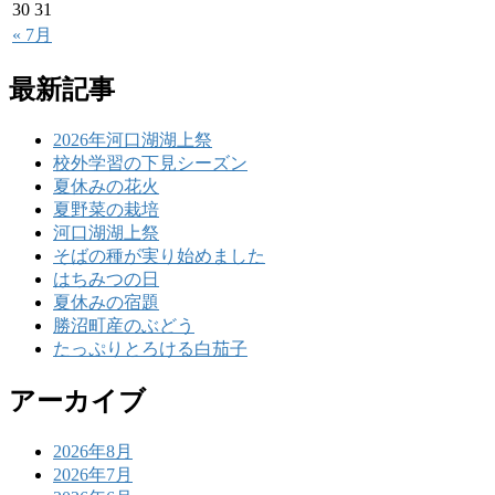
30
31
« 7月
最新記事
2026年河口湖湖上祭
校外学習の下見シーズン
夏休みの花火
夏野菜の栽培
河口湖湖上祭
そばの種が実り始めました
はちみつの日
夏休みの宿題
勝沼町産のぶどう
たっぷりとろける白茄子
アーカイブ
2026年8月
2026年7月