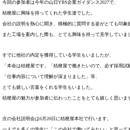
今回の参加者は今年の山日YBS企業ガイダンス2027で、
桔梗屋に興味を持ってくれた学生達でした。
会社の説明を熱心に聞き、積極的に質問する姿がとても印象
また工場を案内した際も、とても興味を持って見学していま
すでに他社の内定を獲得している学生もいましたが、
「本命は桔梗屋です」「桔梗屋で働きたいので、必ず採用試
「仕事内容について理解が深まりました」等、
とても嬉しい言葉をくれる学生もいました。
桔梗屋の魅力が参加者に伝わったことをとても嬉しく思いま
次の会社説明会は6月20日に桔梗屋本社で行います。
一人でも多くの学生に「この会社で働いてみたい」と思って