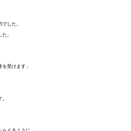
的でした。
した。
験を受けます」
す。
もらえるように、