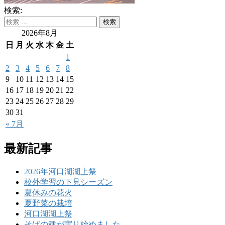
検索:
2026年8月
日
月
火
水
木
金
土
1
2
3
4
5
6
7
8
9
10
11
12
13
14
15
16
17
18
19
20
21
22
23
24
25
26
27
28
29
30
31
« 7月
最新記事
2026年河口湖湖上祭
校外学習の下見シーズン
夏休みの花火
夏野菜の栽培
河口湖湖上祭
そばの種が実り始めました