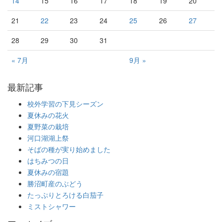
14
15
16
17
18
19
20
21
22
23
24
25
26
27
28
29
30
31
« 7月
9月 »
最新記事
校外学習の下見シーズン
夏休みの花火
夏野菜の栽培
河口湖湖上祭
そばの種が実り始めました
はちみつの日
夏休みの宿題
勝沼町産のぶどう
たっぷりとろける白茄子
ミストシャワー