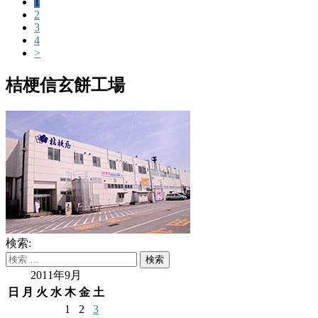
1
2
3
4
>
桔梗信玄餅工場
検索:
2011年9月
日
月
火
水
木
金
土
1
2
3