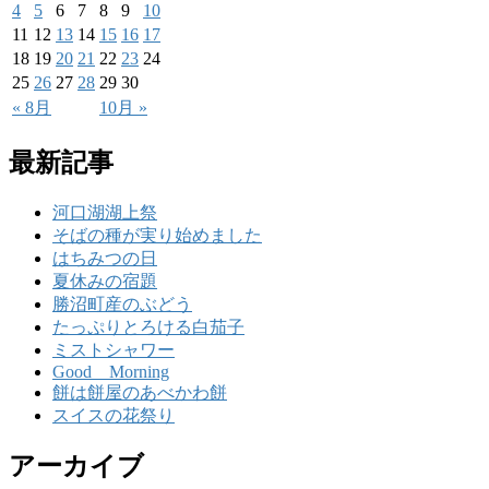
4
5
6
7
8
9
10
11
12
13
14
15
16
17
18
19
20
21
22
23
24
25
26
27
28
29
30
« 8月
10月 »
最新記事
河口湖湖上祭
そばの種が実り始めました
はちみつの日
夏休みの宿題
勝沼町産のぶどう
たっぷりとろける白茄子
ミストシャワー
Good Morning
餅は餅屋のあべかわ餅
スイスの花祭り
アーカイブ