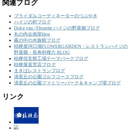
関連ブログ
ブライダルコーディネーターのつぶやき
ハイジの村ブログ
Dolce vita / Fleurette ハイジの野菜畑ブログ
丸の内企画室blog
森の中の水族館ブログ
桔梗屋河口湖FLOWERGARDEN・レストランハイジの
野菜畑・長寿村権六 BLOG
桔梗信玄餅工場テーマパークブログ
桔梗屋直営店ブログ
まきばレストランブログ
清里丘の公園ゴルフコースブログ
清里丘の公園ファミリーパーク＆キャンプ場ブログ
リンク