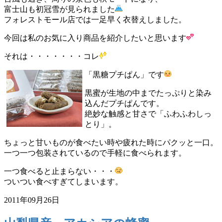
富士山も初冠雪が見られました
フォレストモール店では一足早く衣替えしました。
今回は私のお気に入り商品を紹介したいと思います
それは・・・・・・・コレ
「黒糖プチぱん」です
黒蜜が生地の中までたっぷりと染み
込んだプチぱんです。
絶妙な触感と甘さで「ふわふわしっ
とり」。
ちょっと甘いものが食べたい時や疲れた時にパクッと一口。
一つ一つ包装されているので手軽に食べられます。
一つ食べると止まらない・・・
ついつい食べすぎてしまいます。
2011年09月26日