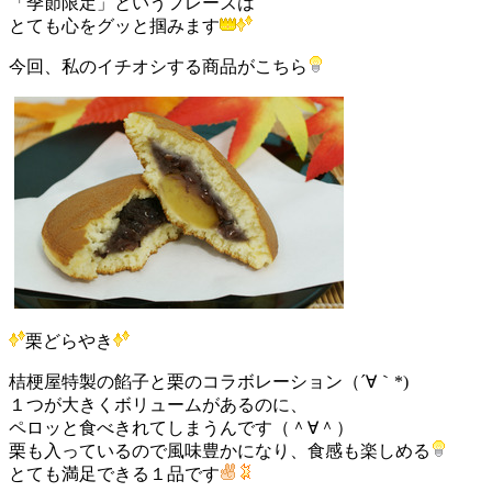
「季節限定」というフレーズは
とても心をグッと掴みます
今回、私のイチオシする商品がこちら
栗どらやき
桔梗屋特製の餡子と栗のコラボレーション（´∀｀*)
１つが大きくボリュームがあるのに、
ペロッと食べきれてしまうんです（＾∀＾）
栗も入っているので風味豊かになり、食感も楽しめる
とても満足できる１品です