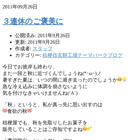
2011年09月26日
３連休のご褒美に
公開済み: 2011年9月26日
更新: 2011年9月26日
作成者:
スタッフ
カテゴリー:
桔梗信玄餅工場テーマパークブログ
今日でお彼岸も終わり、
また一段と秋に近づくんでしょうね(*･ω･)ノ
暑すぎた夏は、いつの間に過ぎ去ったのでしょうか
急な冷え込みに体調を崩さないように
気を付けなきゃいけませんね(‘A`)
「秋」というと、私が真っ先に思い出すのは
食欲の秋
桔梗屋でも、秋を先取りしたお菓子を
販売していることはご存知ですよね