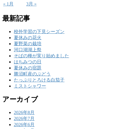
« 1月
3月 »
最新記事
校外学習の下見シーズン
夏休みの花火
夏野菜の栽培
河口湖湖上祭
そばの種が実り始めました
はちみつの日
夏休みの宿題
勝沼町産のぶどう
たっぷりとろける白茄子
ミストシャワー
アーカイブ
2026年8月
2026年7月
2026年6月