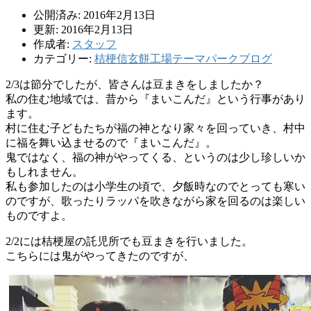
公開済み: 2016年2月13日
更新: 2016年2月13日
作成者:
スタッフ
カテゴリー:
桔梗信玄餅工場テーマパークブログ
2/3は節分でしたが、皆さんは豆まきをしましたか？
私の住む地域では、昔から『まいこんだ』という行事があり
ます。
村に住む子どもたちが福の神となり家々を回っていき、村中
に福を舞い込ませるので『まいこんだ』。
鬼ではなく、福の神がやってくる、というのは少し珍しいか
もしれません。
私も参加したのは小学生の頃で、夕飯時なのでとっても寒い
のですが、歌ったりラッパを吹きながら家を回るのは楽しい
ものですよ。
2/2には桔梗屋の託児所でも豆まきを行いました。
こちらには鬼がやってきたのですが、