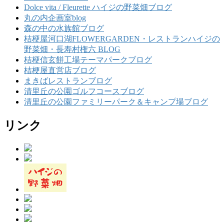
Dolce vita / Fleurette ハイジの野菜畑ブログ
丸の内企画室blog
森の中の水族館ブログ
桔梗屋河口湖FLOWERGARDEN・レストランハイジの
野菜畑・長寿村権六 BLOG
桔梗信玄餅工場テーマパークブログ
桔梗屋直営店ブログ
まきばレストランブログ
清里丘の公園ゴルフコースブログ
清里丘の公園ファミリーパーク＆キャンプ場ブログ
リンク