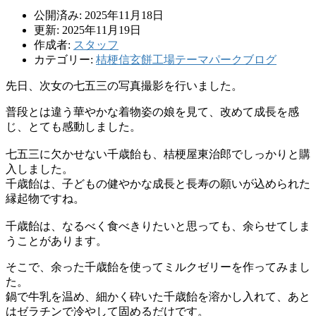
公開済み: 2025年11月18日
更新: 2025年11月19日
作成者:
スタッフ
カテゴリー:
桔梗信玄餅工場テーマパークブログ
先日、次女の七五三の写真撮影を行いました。
普段とは違う華やかな着物姿の娘を見て、改めて成長を感
じ、とても感動しました。
七五三に欠かせない千歳飴も、桔梗屋東治郎でしっかりと購
入しました。
千歳飴は、子どもの健やかな成長と長寿の願いが込められた
縁起物ですね。
千歳飴は、なるべく食べきりたいと思っても、余らせてしま
うことがあります。
そこで、余った千歳飴を使ってミルクゼリーを作ってみまし
た。
鍋で牛乳を温め、細かく砕いた千歳飴を溶かし入れて、あと
はゼラチンで冷やして固めるだけです。