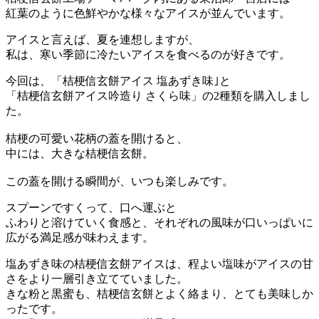
紅葉のように色鮮やかな様々なアイスが並んでいます。
アイスと言えば、夏を連想しますが、
私は、寒い季節に冷たいアイスを食べるのが好きです。
今回は、「桔梗信玄餅アイス 塩あずき味｣と
「桔梗信玄餅アイス吟造り さくら味」の2種類を購入しまし
た。
桔梗の可愛い花柄の蓋を開けると、
中には、大きな桔梗信玄餅。
この蓋を開ける瞬間が、いつも楽しみです。
スプーンですくって、口へ運ぶと
ふわりと溶けていく食感と、それぞれの風味が口いっぱいに
広がる満足感が味わえます。
塩あずき味の桔梗信玄餅アイスは、程よい塩味がアイスの甘
さをより一層引き立てていました。
きな粉と黒蜜も、桔梗信玄餅とよく絡まり、とても美味しか
ったです。