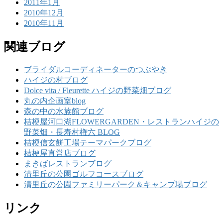
2011年1月
2010年12月
2010年11月
関連ブログ
ブライダルコーディネーターのつぶやき
ハイジの村ブログ
Dolce vita / Fleurette ハイジの野菜畑ブログ
丸の内企画室blog
森の中の水族館ブログ
桔梗屋河口湖FLOWERGARDEN・レストランハイジの
野菜畑・長寿村権六 BLOG
桔梗信玄餅工場テーマパークブログ
桔梗屋直営店ブログ
まきばレストランブログ
清里丘の公園ゴルフコースブログ
清里丘の公園ファミリーパーク＆キャンプ場ブログ
リンク