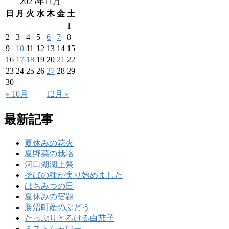
2025年11月
日
月
火
水
木
金
土
1
2
3
4
5
6
7
8
9
10
11
12
13
14
15
16
17
18
19
20
21
22
23
24
25
26
27
28
29
30
« 10月
12月 »
最新記事
夏休みの花火
夏野菜の栽培
河口湖湖上祭
そばの種が実り始めました
はちみつの日
夏休みの宿題
勝沼町産のぶどう
たっぷりとろける白茄子
ミストシャワー