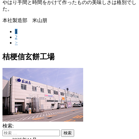
やはり手間と時間をかけて作ったものの美味しさは格別でし
た。
本社製造部 米山朋
1
2
>
桔梗信玄餅工場
検索: