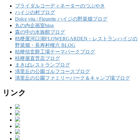
ブライダルコーディネーターのつぶやき
ハイジの村ブログ
Dolce vita / Fleurette ハイジの野菜畑ブログ
丸の内企画室blog
森の中の水族館ブログ
桔梗屋河口湖FLOWERGARDEN・レストランハイジの
野菜畑・長寿村権六 BLOG
桔梗信玄餅工場テーマパークブログ
桔梗屋直営店ブログ
まきばレストランブログ
清里丘の公園ゴルフコースブログ
清里丘の公園ファミリーパーク＆キャンプ場ブログ
リンク