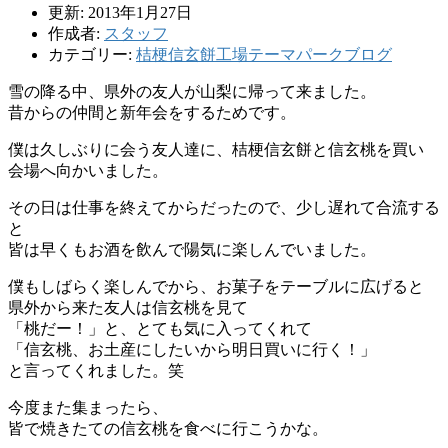
更新: 2013年1月27日
作成者:
スタッフ
カテゴリー:
桔梗信玄餅工場テーマパークブログ
雪の降る中、県外の友人が山梨に帰って来ました。
昔からの仲間と新年会をするためです。
僕は久しぶりに会う友人達に、桔梗信玄餅と信玄桃を買い
会場へ向かいました。
その日は仕事を終えてからだったので、少し遅れて合流する
と
皆は早くもお酒を飲んで陽気に楽しんでいました。
僕もしばらく楽しんでから、お菓子をテーブルに広げると
県外から来た友人は信玄桃を見て
「桃だー！」と、とても気に入ってくれて
「信玄桃、お土産にしたいから明日買いに行く！」
と言ってくれました。笑
今度また集まったら、
皆で焼きたての信玄桃を食べに行こうかな。