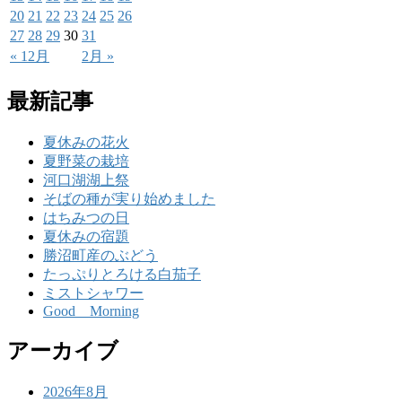
20
21
22
23
24
25
26
27
28
29
30
31
« 12月
2月 »
最新記事
夏休みの花火
夏野菜の栽培
河口湖湖上祭
そばの種が実り始めました
はちみつの日
夏休みの宿題
勝沼町産のぶどう
たっぷりとろける白茄子
ミストシャワー
Good Morning
アーカイブ
2026年8月