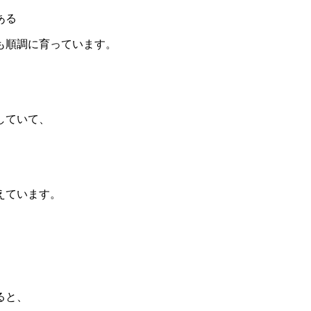
ある
も順調に育っています。
していて、
えています。
、
ると、