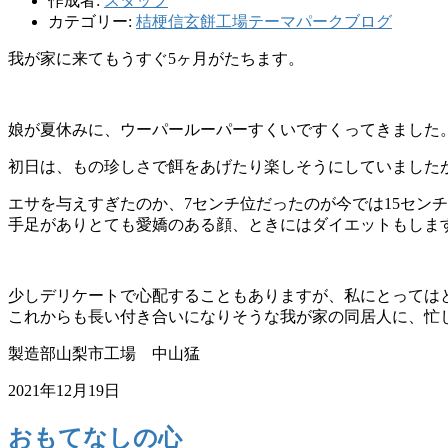
作成者:
スタッフ
カテゴリー:
桔梗信玄餅工場テーマパークブログ
我が家に来てもうすぐ5ヶ月がたちます。
娘が夏休みに、ウーパールーパーすくいですくってきました
初日は、もの珍しさで餌をあげたり楽しそうにしていました
エサを与えすぎたのか、7センチ位だったのが今では15セン
手足がありとても愛嬌のある顔、ときにはダイエットもしま
少しデリケートで心配することもありますが、私にとっては
これからも長い付き合いになりそうな我が家の同居人に、忙
製造部山梨市工場 中山猛
2021年12月19日
おもてなしの心