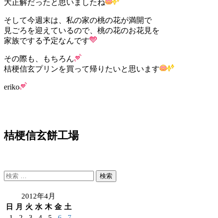
大正解だったと思いましたね
そして今週末は、私の家の桃の花が満開で
見ごろを迎えているので、桃の花のお花見を
家族でする予定なんです
その際も、もちろん
桔梗信玄プリンを買って帰りたいと思います
eriko
桔梗信玄餅工場
検
索:
2012年4月
日
月
火
水
木
金
土
1
2
3
4
5
6
7