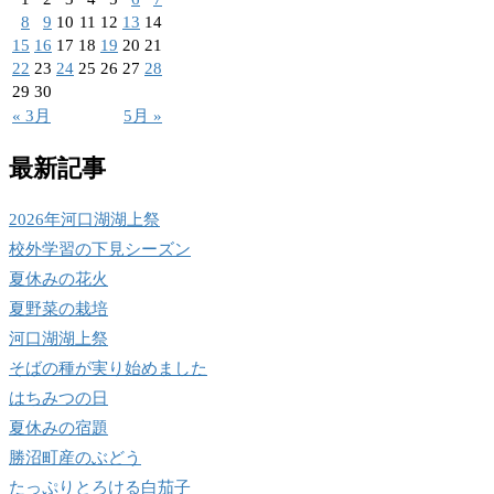
8
9
10
11
12
13
14
15
16
17
18
19
20
21
22
23
24
25
26
27
28
29
30
« 3月
5月 »
最新記事
2026年河口湖湖上祭
校外学習の下見シーズン
夏休みの花火
夏野菜の栽培
河口湖湖上祭
そばの種が実り始めました
はちみつの日
夏休みの宿題
勝沼町産のぶどう
たっぷりとろける白茄子