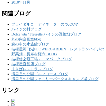
2010年11月
関連ブログ
ブライダルコーディネーターのつぶやき
ハイジの村ブログ
Dolce vita / Fleurette ハイジの野菜畑ブログ
丸の内企画室blog
森の中の水族館ブログ
桔梗屋河口湖FLOWERGARDEN・レストランハイジの
野菜畑・長寿村権六 BLOG
桔梗信玄餅工場テーマパークブログ
桔梗屋直営店ブログ
まきばレストランブログ
清里丘の公園ゴルフコースブログ
清里丘の公園ファミリーパーク＆キャンプ場ブログ
リンク