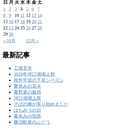
日
月
火
水
木
金
土
1
2
3
4
5
6
7
8
9
10
11
12
13
14
15
16
17
18
19
20
21
22
23
24
25
26
27
28
29
30
« 10月
12月 »
最新記事
工場見学
2026年河口湖湖上祭
校外学習の下見シーズン
夏休みの花火
夏野菜の栽培
河口湖湖上祭
そばの種が実り始めました
はちみつの日
夏休みの宿題
勝沼町産のぶどう