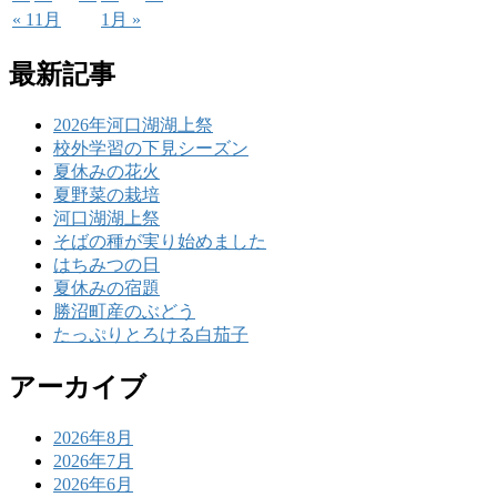
« 11月
1月 »
最新記事
2026年河口湖湖上祭
校外学習の下見シーズン
夏休みの花火
夏野菜の栽培
河口湖湖上祭
そばの種が実り始めました
はちみつの日
夏休みの宿題
勝沼町産のぶどう
たっぷりとろける白茄子
アーカイブ
2026年8月
2026年7月
2026年6月