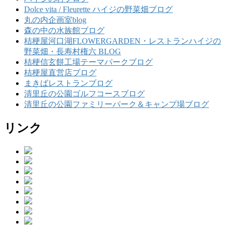
Dolce vita / Fleurette ハイジの野菜畑ブログ
丸の内企画室blog
森の中の水族館ブログ
桔梗屋河口湖FLOWERGARDEN・レストランハイジの
野菜畑・長寿村権六 BLOG
桔梗信玄餅工場テーマパークブログ
桔梗屋直営店ブログ
まきばレストランブログ
清里丘の公園ゴルフコースブログ
清里丘の公園ファミリーパーク＆キャンプ場ブログ
リンク