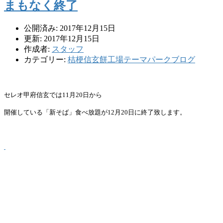
まもなく終了
公開済み: 2017年12月15日
更新: 2017年12月15日
作成者:
スタッフ
カテゴリー:
桔梗信玄餅工場テーマパークブログ
セレオ甲府信玄では
11
月
20
日から
開催している「新そば」食べ放題が
12
月
20
日に終了致します。