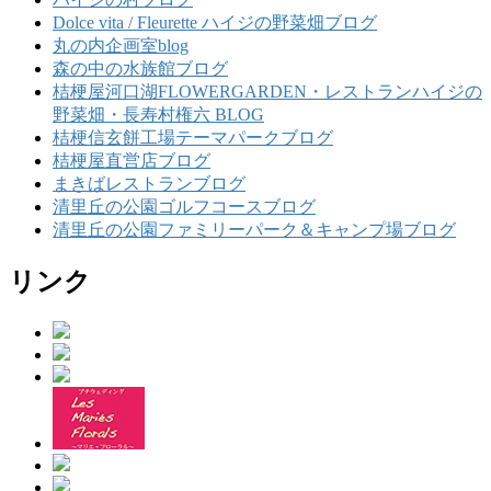
Dolce vita / Fleurette ハイジの野菜畑ブログ
丸の内企画室blog
森の中の水族館ブログ
桔梗屋河口湖FLOWERGARDEN・レストランハイジの
野菜畑・長寿村権六 BLOG
桔梗信玄餅工場テーマパークブログ
桔梗屋直営店ブログ
まきばレストランブログ
清里丘の公園ゴルフコースブログ
清里丘の公園ファミリーパーク＆キャンプ場ブログ
リンク