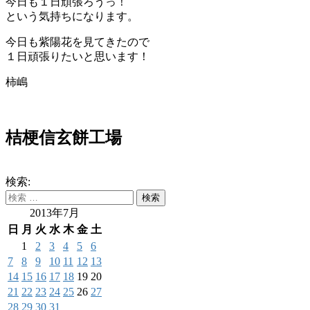
今日も１日頑張ろうっ！
という気持ちになります。
今日も紫陽花を見てきたので
１日頑張りたいと思います！
柿嶋
桔梗信玄餅工場
検索:
2013年7月
日
月
火
水
木
金
土
1
2
3
4
5
6
7
8
9
10
11
12
13
14
15
16
17
18
19
20
21
22
23
24
25
26
27
28
29
30
31