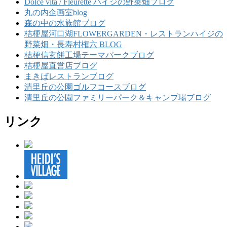
Dolce vita / Fleurette ハイジの野菜畑ブログ
丸の内企画室blog
森の中の水族館ブログ
桔梗屋河口湖FLOWERGARDEN・レストランハイジの
野菜畑・長寿村権六 BLOG
桔梗信玄餅工場テーマパークブログ
桔梗屋直営店ブログ
まきばレストランブログ
清里丘の公園ゴルフコースブログ
清里丘の公園ファミリーパーク＆キャンプ場ブログ
リンク