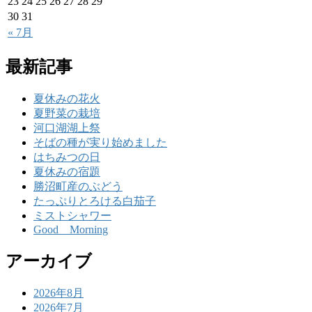
23
24
25
26
27
28
29
30
31
« 7月
最新記事
夏休みの花火
夏野菜の栽培
河口湖湖上祭
そばの種が実り始めました
はちみつの日
夏休みの宿題
勝沼町産のぶどう
たっぷりとろける白茄子
ミストシャワー
Good Morning
アーカイブ
2026年8月
2026年7月