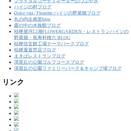
ブライダルコーディネーターのつぶやき
ハイジの村ブログ
Dolce vita / Fleurette ハイジの野菜畑ブログ
丸の内企画室blog
森の中の水族館ブログ
桔梗屋河口湖FLOWERGARDEN・レストランハイジの
野菜畑・長寿村権六 BLOG
桔梗信玄餅工場テーマパークブログ
桔梗屋直営店ブログ
まきばレストランブログ
清里丘の公園ゴルフコースブログ
清里丘の公園ファミリーパーク＆キャンプ場ブログ
リンク